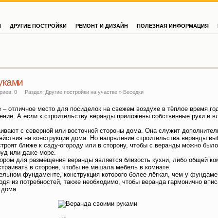
И
ДРУГИЕ ПОСТРОЙКИ
РЕМОНТ И ДИЗАЙН
ПОЛЕЗНАЯ ИНФОРМАЦИЯ
уками
иев: 0
Раздел:
Другие постройки на участке
»
Беседки
 – отличное место для посиделок на свежем воздухе в тёплое время год
ние. А если к строительству веранды приложены собственные руки и вл
аивают с северной или восточной стороны дома. Она служит дополнител
ействия на конструкции дома. Но напрвление строительства веранды вы
троят ближе к саду-огороду или в сторону, чтобы с веранды можно был
руд или даже море.
ром для размещения веранды является близость кухни, либо общей ком
траивать в стороне, чтобы не мешала мебель в комнате.
ельном фундаменте, конструкция которого более лёгкая, чем у фундам
дя из потребностей, также необходимо, чтобы веранда гармонично впис
 дома.