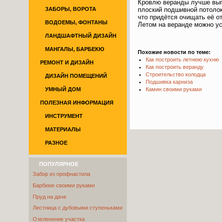
Кровлю веранды лучше вып
ЗАБОРЫ, ВОРОТА
плоский подшивной потолок
что придётся очищать её от
ВОДОЕМЫ, ФОНТАНЫ
Летом на веранде можно ус
ЛАНДШАФТНЫЙ ДИЗАЙН
МАНГАЛЫ, БАРБЕКЮ
Похожие новости по теме:
Как построить летнюю кухню
РЕМОНТ И ДИЗАЙН
Как построить веранду
Строительство колодца
ДИЗАЙН ПОМЕЩЕНИЙ
Подшивка карниза
УМНЫЙ ДОМ
Камин своими руками
ПОЛЕЗНАЯ ИНФОРМАЦИЯ
ИНСТРУМЕНТ
МАТЕРИАЛЫ
РАЗНОЕ
ПОПУЛЯРНОЕ
Забор из профнастила
Барбекю своими руками
Пруд на даче
Лестница с дубовыми ступеньками
Озеленение участка