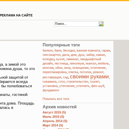
РЕКЛАМА НА САЙТЕ
Популярные тэги
балкон
,
баня
,
беседка
,
ванная комната
,
гараж
,
гипсокартон
,
дача
,
дом
,
душ
,
забор
,
камин
,
колодец
,
кухня
,
ламинат
,
ландшафтный
дизайн
,
лестница
,
линолеум
,
мангал
,
мебель
,
а, а зимой это
монтаж
,
обои
,
окна
,
освещение
,
отопление
,
ожена душа, то это
перепланировка
,
плитка
,
потолок
,
ремонт
,
своими руками
ьной защитой от
реставрация
,
сад
,
,
бирается всегда
скважина
,
стол
,
строительство
,
туалет
,
о бы полюбоваться
установка
,
утепление
,
утеплить
,
фен шуй
,
фундамент
наты, гостиной.
Показать все теги
ента дома. Площадь
Архив новостей
алась в
Август 2015 (5)
Июль 2015 (5)
Апрель 2014 (5)
Март 2014 (5)