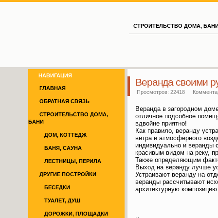
СТРОИТЕЛЬСТВО ДОМА, БАН
Проделкин.ру
НАВИГАЦИЯ
Веранда своими р
ГЛАВНАЯ
Просмотров: 22418
Комментар
ОБРАТНАЯ СВЯЗЬ
Веранда в загородном доме
СТРОИТЕЛЬСТВО ДОМА,
отличное подсобное помеще
БАНИ
вдвойне приятно!
Как правило, веранду устр
ДОМ, КОТТЕДЖ
ветра и атмосферного возд
индивидуально и веранды с
БАНЯ, САУНА
красивым видом на реку, п
Также определяющим факто
ЛЕСТНИЦЫ, ПЕРИЛА
Выход на веранду лучше ус
Устраивают веранду на отд
ДРУГИЕ ПОСТРОЙКИ
веранды рассчитывают исхо
БЕСЕДКИ
архитектурную композицию
ТУАЛЕТ, ДУШ
ДОРОЖКИ, ПЛОЩАДКИ