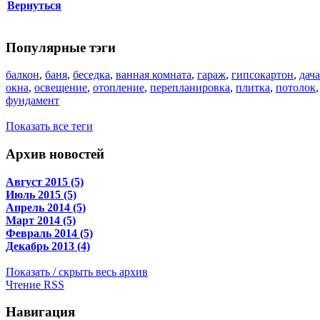
Вернуться
Популярные тэги
балкон
,
баня
,
беседка
,
ванная комната
,
гараж
,
гипсокартон
,
дача
окна
,
освещение
,
отопление
,
перепланировка
,
плитка
,
потолок
фундамент
Показать все теги
Архив новостей
Август 2015 (5)
Июль 2015 (5)
Апрель 2014 (5)
Март 2014 (5)
Февраль 2014 (5)
Декабрь 2013 (4)
Показать / скрыть весь архив
Чтение RSS
Навигация