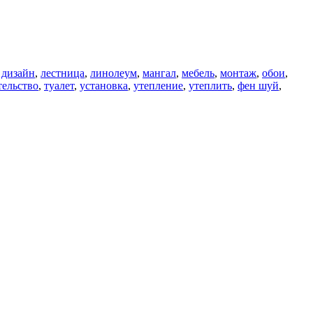
 дизайн
,
лестница
,
линолеум
,
мангал
,
мебель
,
монтаж
,
обои
,
тельство
,
туалет
,
установка
,
утепление
,
утеплить
,
фен шуй
,