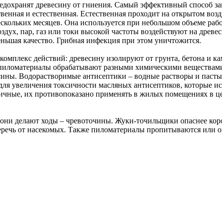
едохранят древесину от гниения. Самый эффективный способ за
твенная и естественная. Естественная проходит на открытом воз
ескольких месяцев. Она используется при небольшом объеме рабо
дух, пар, газ или токи высокой частоты воздействуют на древе
еньшая качество. Грибная инфекция при этом уничтожится.
омплекс действий: древесину изолируют от грунта, бетона и к
о пиломатериалы обрабатывают разными химическими веществами
сины. Водорастворимые антисептики – водные растворы и пасты
для увеличения токсичности масляных антисептиков, которые ис
ичные, их противопоказано применять в жилых помещениях в ц
они делают ходы – чревоточины. Жуки-точильщики опаснее коро
еречь от насекомых. Также пиломатериалы пропитываются или 