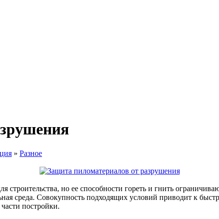
азрушения
ция
»
Разное
я строительства, но ее способности гореть и гнить ограничива
льная среда. Совокупность подходящих условий приводит к быст
 части постройки.