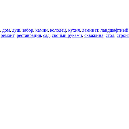
,
дом
,
душ
,
забор
,
камин
,
колодец
,
кухня
,
ламинат
,
ландшафтный
,
ремонт
,
реставрация
,
сад
,
своими руками
,
скважина
,
стол
,
строи